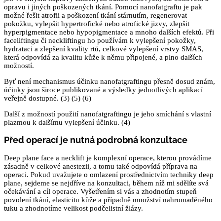
opravu i jiných poškozených tkání. Pomocí nanofatgraftu je pak
možné řešit atrofii a poškození tkání stárnutím, regenerovat
pokožku, vylepšit hypertrofické nebo atrofické jizvy, zlepšit
hyperpigmentace nebo hypopigmentace a mnoho dalších efektů. Při
faceliftingu či neckliftingu ho používám k vylepšení pokožky,
hydrataci a zlepšení kvality rtů, celkové vylepšení vrstvy SMAS,
která odpovídá za kvalitu kůže k němu připojené, a plno dalších
možností.
Byť není mechanismus účinku nanofatgraftingu přesně dosud znám,
účinky jsou široce publikované a výsledky jednotlivých aplikací
veřejně dostupné. (3) (5) (6)
Další z možností použití nanofatgraftingu je jeho smíchání s vlastní
plazmou k dalšímu vylepšení účinku. (4)
Před operací je nutná podrobná konzultace
Deep plane face a necklift je komplexní operace, kterou provádíme
zásadně v celkové anestezii, a tomu také odpovídá příprava na
operaci. Pokud uvažujete o omlazení prostřednictvím techniky deep
plane, sejdeme se nejdříve na konzultaci, během níž mi sdělíte svá
očekávání a cíl operace. Vyšetřením si vás a zhodnotím stupeň
povolení tkání, elasticitu kůže a případně množství nahromaděného
tuku a zhodnotíme velikost podčelistní žlázy.