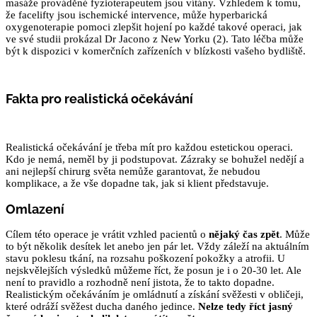
masáže prováděné fyzioterapeutem jsou vítány. Vzhledem k tomu,
že facelifty jsou ischemické intervence, může hyperbarická
oxygenoterapie pomoci zlepšit hojení po každé takové operaci, jak
ve své studii prokázal Dr Jacono z New Yorku (2). Tato léčba může
být k dispozici v komerčních zařízeních v blízkosti vašeho bydliště.
Fakta pro realistická očekávání
Realistická očekávání je třeba mít pro každou estetickou operaci.
Kdo je nemá, neměl by ji podstupovat. Zázraky se bohužel nedějí a
ani nejlepší chirurg světa nemůže garantovat, že nebudou
komplikace, a že vše dopadne tak, jak si klient představuje.
Omlazení
Cílem této operace je vrátit vzhled pacientů o
nějaký čas zpět
. Může
to být několik desítek let anebo jen pár let. Vždy záleží na aktuálním
stavu poklesu tkání, na rozsahu poškození pokožky a atrofii. U
nejskvělejších výsledků můžeme říct, že posun je i o 20-30 let. Ale
není to pravidlo a rozhodně není jistota, že to takto dopadne.
Realistickým očekáváním je omládnutí a získání svěžesti v obličeji,
které odráží svěžest ducha daného jedince.
Nelze tedy říct jasný