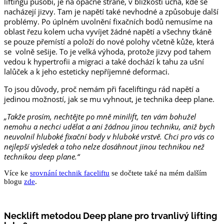
liftingu působí, je na opačné straně, v blízkosti ucha, kde se
nacházejí jizvy. Tam je napětí také nevhodné a způsobuje další
problémy. Po úplném uvolnění fixačních bodů nemusíme na
oblast řezu kolem ucha vyvíjet žádné napětí a všechny tkáně
se pouze přemístí a položí do nové polohy včetně kůže, která
se volně sešije. To je velká výhoda, protože jizvy pod tahem
vedou k hypertrofii a migraci a také dochází k tahu za ušní
lalůček a k jeho esteticky nepříjemné deformaci.
To jsou důvody, proč nemám při faceliftingu rád napětí a
jedinou možností, jak se mu vyhnout, je technika deep plane.
„Takže prosím, nechtějte po mně minilift, ten vám bohužel
nemohu a nechci udělat a ani žádnou jinou techniku, aniž bych
neuvolnil hluboké fixační body v hluboké vrstvě. Chci pro vás co
nejlepší výsledek a toho nelze dosáhnout jinou technikou než
technikou deep plane.“
Více ke
srovnání technik faceliftu
se dočtete také na mém dalším
blogu
zde
.
Necklift metodou Deep plane pro trvanlivý lifting