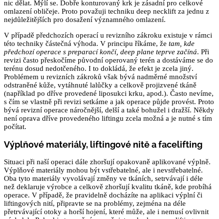
nic dělat. Mýlí se. Dobře konturovaný krk je zásadní pro celkové
omlazení obličeje. Proto považuji techniku deep necklift za jednu z
nejdůležitějších pro dosažení významného omlazení.
V případě předchozích operací u revizního zákroku existuje v rámci
této techniky částečná výhoda. V principu říkáme, že
tam, kde
předchozí operace s preparací končí, deep plane teprve začíná
. Při
revizi často přeskočíme původní operovaný terén a dostáváme se do
terénu dosud nedotčeného. I to dokládá, že efekt je zcela jiný.
Problémem u revizních zákroků však bývá nadměrné množství
odstraněné kůže, vytáhnuté lalůčky a celkově projizvené tkáně
(například po dříve provedené liposukci krku, apod.). Často nevíme,
s čím se vlastně při revizi setkáme a jak operace půjde provést. Proto
bývá revizní operace náročnější, delší a také bohužel i dražší. Někdy
není oprava dříve provedeného liftingu zcela možná a je nutné s tím
počítat.
Výplňové materiály, liftingové nitě a facelifting
Situaci při naší operaci dále zhoršují opakovaně aplikované výplně.
Výplňové materiály mohou být vstřebatelné, ale i nevstřebatelné.
Oba tyto materiály vyvolávají změny ve tkáních, setrvávají i déle
než deklaruje výrobce a celkově zhoršují kvalitu tkáně, kde probíhá
operace. V případě, že pravidelně docházíte na aplikaci výplní či
liftingových nití, připravte se na problémy, zejména na déle
přetrvávající otoky a horší hojení, které může, ale i nemusí ovlivnit