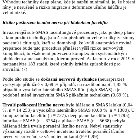
Výhodou techniky deep plane, kde je napětí minimální, je, že hojení
rány je nerušené a riziko migrace a deformace ušního lalůčku je
velmi nízké.
Riziko poškození lícního nervu při hlubokém faceliftu
Invazivnější sub-SMAS faceliftingové procedury, jako je deep plane
a kompozitní techniky, jsou často předmětem velké kritiky ze strany
pacientů i chirurgů, kteří se domnívají, že kvůli anatomické rovině
preparace bude tato procedura přinášet vyšší riziko nervových
komplikací; to však není potvrzeno komplexním systematickým
přehledem a metaanalýzou, kterou provedl A. Jacono v roce 2019 v
metaanalýze 183 studií, které splnily kritéria způsobilosti pro
srovnání. (7)
Podle této studie se
dočasná nervová dysfunkce
(neurapraxie)
vyskytuje přibližně v 0,69 % případů, na rozdíl od např. 1,85 %
případů u vysokého laterálního SMAS liftu (high SMAS) a je
podobná méně invazivním SMAS plikačním technikám (0,69 %).
Trvalé poškození lícního nervu
bylo hlášeno u SMAS laloku (0,04
%, n = 14 253) a vysokého laterálního SMAS (0,08 %, n = 1300). U
kompozitního faceliftu (n = 727), deep plane faceliftu (n = 1795),
imbrikace SMAS (n = 3254) a plikace SMAS (n = 5638) nebyla
hlášena žádná trvalá poranění lícního nervu. Nebyl statisticky
významný rozdíl v celkové incidenci trvalého poranění lícního
nervu ve srovnání se všemi technikami (P = 0,99).