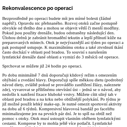
Rekonvalescence po operaci
Bezprostředně po operaci budete mít jen mírné bolesti (žádné
napětí!). Opravdu nic přehnaného. Rozvoj otoků začne postupně
obvykle od třetího dne a mohou se objevit větší či menší modřiny.
Pokud jsou použity drenáže, budou odstraněny následující den.
Úlohou drénů je zabránit hromadění tekutin a lepší přilnutí kůže na
preparovaných místech. Otok je nejvýraznější asi týden po operaci a
pak postupně ustupuje. K maximálnímu otoku a také ztvrdnutí tkání
často dochází v oblasti pod bradou. To souvisí s narušením
lymfatické drenáže dané oblasti a vymizí do 3 měsíců od operace.
Sprchovat se můžete již 24 hodin po operaci.
Po dobu minimálně 7 dnů doporučuji klidový režim s omezením
ohýbání a zvedání hlavy. Doporučuji spíše měkkou dietu (podrobný
návod diety, zvláště pokud se provádělo zastřižení žlázy, naleznete
zde), vyvarovat se přílišnému otevírání úst – jedná se o návod, aby
nedošlo k natržení fixace hluboké vrstvy. Můžete cítit silný tah v
oblasti pod bradou a na krku nebo obtížnější polykání. Po týdnu je
již možné použít lehký make-up. Je nutné omezit sportovní aktivity
na dobu až 6 týdnů. Kompresivní hlavovoá bandáž po faceliftu
minimalizujeme jen na prvních pár dní. Je to spíš na obtíž než
pomoc s otoky. Otok musí ustoupit vlastním oběhem lymfatickými
cestami. Komprese by to mohla ještě více potlačit. Lymfatické