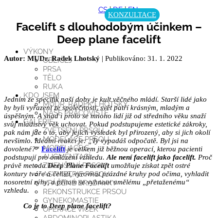
CS
|
DE
|
EN
KONZULTACE
Facelift s dlouhodobým účinkem –
Deep plane facelift
VÝKONY
Autor: MUDr. Radek Lhotský
| Publikováno: 31. 1. 2022
OBLIČEJ
PRSA
TĚLO
RUKA
KDO JSEM
Jedním ze specifik naší doby je kult věčného mládí. Starší lidé jako
MUDR. RADEK LHOTSKÝ
by byli vyřazeni ze společnosti, svět patří krásným, mladým a
NAŠE PRACOVIŠTĚ
úspěšným. A snad i proto se mnoho lidí již od středního věku snaží
GALERIE
svůj mladistvý věk uchovat. Pokud podstupujeme estetické zákroky,
ZVĚTŠENÍ PRSOU
pak nám jde o to, aby jejich výsledek byl přirozený, aby si jich okolí
MODELACE PRSOU
nevšimlo. Ideální reakcí je: „Ty vypadáš odpočatě. Byl jsi na
MODELACE S
dovolené?“
Facelift
je celkem již běžnou operací, kterou pacienti
AUGMENTACÍ
podstupují pro omlazení vzhledu.
Ale není facelift jako facelift.
Proč
ZMENŠENÍ PRSOU
právě metoda
Deep Plane Facelift
umožňuje získat zpět ostré
ASYMETRIE PRSOU
kontury tváře a čelistí, vyrovnat prázdné kruhy pod očima, vyhladit
nosoretní rýhy, a přitom se vyhnout umělému „přetaženému“
VPÁČENÉ BRADAVKY
vzhledu.
REKONSTRUKCE PRSOU
GYNEKOMASTIE
Co je to Deep plane facelift?
OPERACE VÍČEK