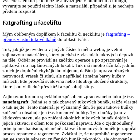
výsledek. Pokud je to možné a uvažujete v budoucnu o liftingu,
vyvarujte se použití těchto látek a materiálů, případně si je nechejte
předem rozpustit.
Fatgrafting u faceliftu
Mým oblíbeným doplňkem k faceliftu či neckliftu je
fatgrafting –
přenos vlastní tukové tkáně
do oblasti tváře.
Tuk, jak již je uvedeno v jiných částech mého webu, je velmi
zajímavým materiálem, který pochází z vlastních tukových depozit
na těle. Odběr se provádí na začátku operace a po zpracování je
aplikován do naplánovaných lokalit. Tuk má mnoho účinků, jedním
z nich je doplnění chybějícího objemu, dalším je úprava různých
nerovností, vrásek či stínů, ale například i změna barvy kůže v
místech, kde prosvítá svalovina nebo hlouběji uložené struktury,
které jsou viditelné přes kůži a způsobují stíny.
Zajimavou formou speciálním způsobem zpracovaného tuku je tzv.
nanofatgraft
. Jedná se o tuk zbavený tukových buněk, takže vlastně
o tuk nejde. Tento materiál je významný tím, že jsou tukové buňky
zničené a obsahuje jen tzv. kmenové buňky. Tyto buňky jsou v
klidovém stavu, ale po zničení okolních tukových buněk dojde k
jejich aktivaci s cílem toto poškození napravit. Jde o zjednodušený
princip mechanismu, nicméně aktivací kmenových buněk je započat
proces reparace a regenerace. Zvláštní je, že neprobíhá regenerace
jen ve smyslu nápravy zničených buněk tukových, ale obnovení a