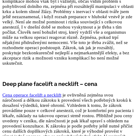
komplikace mohou však být i vážnější, občas vidím problém s
pohyblivostí dolního rtu, zejména při rozsáhlejší manipulaci v oblasti
krku a kolem slinné žlázy. Problémy s inervací v oblasti tváře jsem
ještě nezaznamenal, i když rozsah preparace v hluboké vrstvě je zde
velký. Není ale možné pominout i rizika související s celkovou
anestezií. I v dnešní době se mohou vyskytnout a je třeba s tím
počítat. Člověk není bohužel stroj, který vydrží vše a organismus
může na velkou operaci reagovat různě. Zejména, pokud trpí
nějakými přidruženými nemocemi. Vše toto je třeba zvážit, než se
rozhodnete operaci podstoupit. Zákrok, tak jak je rozsáhlý,
poskytuje bezkonkurenčně nejlepší a nejmarkantnější efekty, a bez
akceptace rizik a možnosti vzniku komplikací ho není možné
uskutečnit.
Deep plane facelift a necklift – cena
Cena operace facelift a necklift
je ovlivněná zejména svou
náročností a délkou zákroku k provedení všech potřebných kroků k
dosažení výsledků, které ohromí. Vzhledem k tomu, že zákrok
provádíme pouze v celkové anestezii, což je komfortní pro pacienta i
lékaře, náklady na takovou operaci strmě rostou. Přibližně jsou ceny
uvedeny v ceníku, dle náročnosti je pak lékař upraví s ohledem na
provedení konzultace. K zákroku je podle potřeby ještě nutné přičíst
cenu dalších doplňkových zákroků, které je výhodné provést v