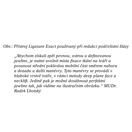
Obr.: Přístroj Ligasure Exact používaný při redukci podčelistní žlázy
„Abychom získali zpět pevnou, ostrou a definovanou
jawline, je nutné uvolnit místa fixace tkání na tváři a
posunout střední pokleslou mobilní část směrem nahoru
a dozadu a další manévry. Tyto manévry se provádí v
hluboké vrstvě tváře, v rámci metody deep plane face a
necklift. Jedině pak je možné dosáhnout perfektní
jawline tak, jak vidíme na ilustračním obrázku.“ MUDr.
Radek Lhotský