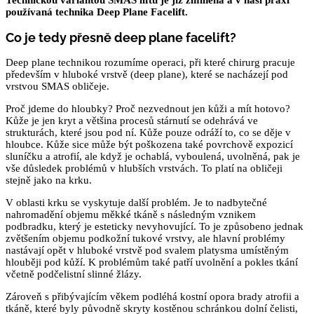
Technickou variantou SMAS liftu je již zmíněná a v naší praxi
používaná technika Deep Plane Facelift.
Co je tedy přesně deep plane facelift?
Deep plane technikou rozumíme operaci, při které chirurg pracuje
především v hluboké vrstvě (deep plane), které se nacházejí pod
vrstvou SMAS obličeje.
Proč jdeme do hloubky? Proč nezvednout jen kůži a mít hotovo?
Kůže je jen kryt a většina procesů stárnutí se odehrává ve
strukturách, které jsou pod ní. Kůže pouze odráží to, co se děje v
hloubce. Kůže sice může být poškozena také povrchově expozicí
sluníčku a atrofií, ale když je ochablá, vyboulená, uvolněná, pak je
vše důsledek problémů v hlubších vrstvách. To platí na obličeji
stejně jako na krku.
V oblasti krku se vyskytuje další problém. Je to nadbytečné
nahromadění objemu měkké tkáně s následným vznikem
podbradku, který je esteticky nevyhovující. To je způsobeno jednak
zvětšením objemu podkožní tukové vrstvy, ale hlavní problémy
nastávají opět v hluboké vrstvě pod svalem platysma umístěným
hlouběji pod kůží. K problémům také patří uvolnění a pokles tkání
včetně podčelistní slinné žlázy.
Zároveň s přibývajícím věkem podléhá kostní opora brady atrofii a
tkáně, které byly původně skryty kostěnou schránkou dolní čelisti,