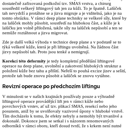
dostatečně zafixovaná podkožní tzv. SMAS vrstva, a chirurg
soustředil veškerý liftingový tah jen za kůži. To je špatně. Lalůček
tah nevydrží a protáhne se a jizva migruje a je viditelná, jako je na
tomto obrázku. V rámci deep plane techniky se veškeré síly, které by
na lalůček mohly působit, soustředí na hlubokou část, a kůže je k
lalůčku jen volně přiložená, takže síly na lalůček nepůsobí a ten se
nemůže roztáhnout a jizva migrovat.
Zde je další velká výhoda v technice deep plane a v podstatě se to
týká veškeré kůže, která je při liftingu uvolněná. Na žádnou část
jizvy nepůsobí tah. Proto jsou tenké a nemigrují.
Korekcí této deformity
je tedy kompletní předělání liftingové
operace na deep plane, uvolnění a zakotvení hlubokých struktur a
položení kůže bez tahu a přišití. Neřeší to pouhá excize jizev a sešití,
protože tah bude znovu působit a lalůček se znovu vytáhne.
Revizní operace po předchozím liftingu
V minulosti se v našich krajinách používaly pouze a výhradně
liftingové operace provádějící lift jen v rámci kůže nebo
povrchových vrstev, ať už tzv. plikací SMAS, resekcí nebo jeho
posunem, aniž by se uvolňovaly vazivové úpony v hluboké vrstvě.
Tím docházelo k tomu, že efekty nebyly a nemohly být trvanlivé a
dokonalé. Dokonce jsem se setkal i s názorem renomovaných
odborníků v rámci oboru, kteří dosud tvrdí, že s krkem není nutné