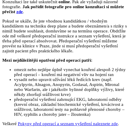
Konzultaci lze také uskutečnit
online
. Pak ale vyžaduji názorné
fotografie.
Jak pořídit fotografie pro online konzultaci si můžete
přečíst
zde
.
Pokud se ukáže, že jste vhodnou kandidátkou / vhodným
kandidátem na techniku deep plane a budete obeznámen/a s riziky s
nimiž budete souhlasit, domluvíme se na termínu operace. Obdržíte
ode mě veškeré předoperační instrukce a seznam vyšetření, která je
třeba před operací absolvovat. Předoperační vyšetření můžeme
provést na klinice v Praze, jinde si musí předoperační vyšetření
zajistit pacient přes praktického lékaře.
Mezi nejdůležitější opatření před operací patří:
omezit nebo nejlépe úplně vynechat kouření alespoň 2 týdny
před operací – kouření má negativní vliv na hojení ran
vysadit nebo upravit užívání léků ředících krev (např.
Acylpyrin, Alnagon, Anopyrin, Godasal, Aspirin, Mironal
nebo Warfarin, ale i jakékoliv bylinné doplňky výživy, které
někdy zhoršují srážlivost krve)
předoperační vyšetření zahrnující EKG, laboratorní odběry
(krevní obraz, základní biochemické vyšetření, krvácivost a
srážlivost, laboratorní testy na pohlavně přenosné choroby –
HIV, syphilis a choroby jater – žloutenka)
Veškeré
Pokyny před operací a seznam vyšetření naleznete zde
.