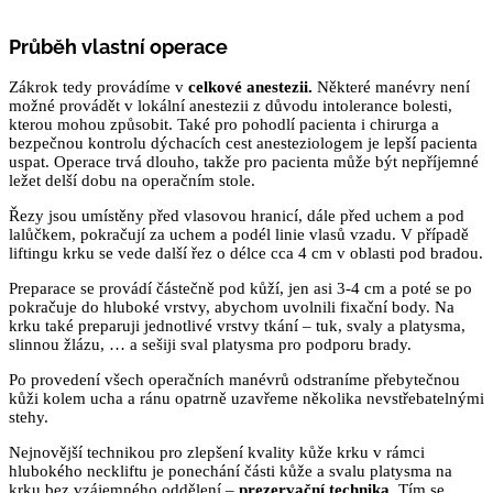
Průběh vlastní operace
Zákrok tedy provádíme v
celkové anestezii.
Některé manévry není
možné provádět v lokální anestezii z důvodu intolerance bolesti,
kterou mohou způsobit. Také pro pohodlí pacienta i chirurga a
bezpečnou kontrolu dýchacích cest anesteziologem je lepší pacienta
uspat. Operace trvá dlouho, takže pro pacienta může být nepříjemné
ležet delší dobu na operačním stole.
Řezy jsou umístěny před vlasovou hranicí, dále před uchem a pod
lalůčkem, pokračují za uchem a podél linie vlasů vzadu. V případě
liftingu krku se vede další řez o délce cca 4 cm v oblasti pod bradou.
Preparace se provádí částečně pod kůží, jen asi 3-4 cm a poté se po
pokračuje do hluboké vrstvy, abychom uvolnili fixační body. Na
krku také preparuji jednotlivé vrstvy tkání – tuk, svaly a platysma,
slinnou žlázu, … a sešiji sval platysma pro podporu brady.
Po provedení všech operačních manévrů odstraníme přebytečnou
kůži kolem ucha a ránu opatrně uzavřeme několika nevstřebatelnými
stehy.
Nejnovější technikou pro zlepšení kvality kůže krku v rámci
hlubokého neckliftu je ponechání části kůže a svalu platysma na
krku bez vzájemného oddělení –
prezervační technika
. Tím se