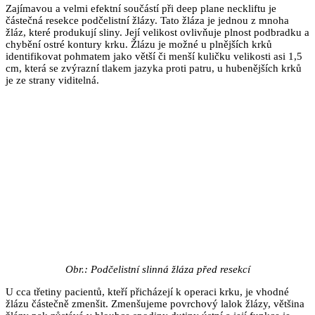
Zajímavou a velmi efektní součástí při deep plane neckliftu je
částečná resekce podčelistní žlázy. Tato žláza je jednou z mnoha
žláz, které produkují sliny. Její velikost ovlivňuje plnost podbradku a
chybění ostré kontury krku. Žlázu je možné u plnějších krků
identifikovat pohmatem jako větší či menší kuličku velikosti asi 1,5
cm, která se zvýrazní tlakem jazyka proti patru, u hubenějších krků
je ze strany viditelná.
Obr.: Podčelistní slinná žláza před resekcí
U cca třetiny pacientů, kteří přicházejí k operaci krku, je vhodné
žlázu částečně zmenšit. Zmenšujeme povrchový lalok žlázy, většina