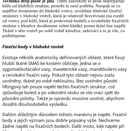
Technika deep plane je jiná
. Tímto zákrokem se příliš nepreparuje
kůže od hlubších struktur, protože to není potřeba. Naopak se co
nejdříve dostaneme do hluboké vrstvy, uvolníme hluboké fixační
struktury v hluboké vrstvě, která je relativně bezcévnatá (na rozdíl
od vrstvy pod kůží, která je prokrvená hodně) a uvolněním fixačních
struktur v hloubce dosáhneme velmi hladký posun tkání bez napětí.
Tkáně v této vrstvě po sobě volně kloužou, nekrvácí a to je vše, co
potřebujeme.
Fixační body v hluboké rovině
Existuje několik anatomicky definovaných oblastí, které fixují
hlubší tkáně SMAS ke kostem obličeje. Jedná se o
zygomatikofaciální vazy, maseterické vazy, mandibulární vazy
a cervikální fixační vazy. Pokud tyto oblasti nejsou zcela
uvolněny, tkáně po sobě nekloužou. Bez uvolnění působí
liftingový tah pouze napětí těchto fixačních struktur, což
způsobuje bolest a po odeznění otoku se vše vrací zpět do
původní polohy. Takže je opravdu musíme uvolnit, abychom
dosáhli dlouhodobého výsledku.
Dalším důležitým důvodem tohoto manévru je napětí. Fixační
body a jejich význam jsou dobře popsány výše. Nechceme
žádné napětí na fixačních bodech. Další místo, kde napětí při