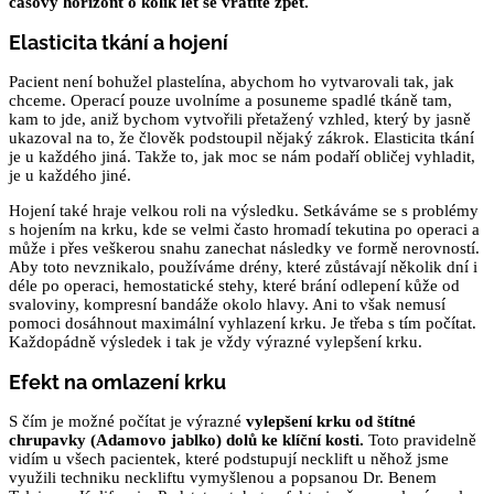
časový horizont o kolik let se vrátíte zpět.
Elasticita tkání a hojení
Pacient není bohužel plastelína, abychom ho vytvarovali tak, jak
chceme. Operací pouze uvolníme a posuneme spadlé tkáně tam,
kam to jde, aniž bychom vytvořili přetažený vzhled, který by jasně
ukazoval na to, že člověk podstoupil nějaký zákrok. Elasticita tkání
je u každého jiná. Takže to, jak moc se nám podaří obličej vyhladit,
je u každého jiné.
Hojení také hraje velkou roli na výsledku. Setkáváme se s problémy
s hojením na krku, kde se velmi často hromadí tekutina po operaci a
může i přes veškerou snahu zanechat následky ve formě nerovností.
Aby toto nevznikalo, používáme drény, které zůstávají několik dní i
déle po operaci, hemostatické stehy, které brání odlepení kůže od
svaloviny, kompresní bandáže okolo hlavy. Ani to však nemusí
pomoci dosáhnout maximální vyhlazení krku. Je třeba s tím počítat.
Každopádně výsledek i tak je vždy výrazné vylepšení krku.
Efekt na omlazení krku
S čím je možné počítat je výrazné
vylepšení krku od štítné
chrupavky (Adamovo jablko) dolů ke klíční kosti.
Toto pravidelně
vidím u všech pacientek, které podstupují necklift u něhož jsme
využili techniku neckliftu vymyšlenou a popsanou Dr. Benem