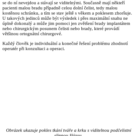
se do ní nevejdou a stávají se viditelnými. Současně mají někteří
pacienti malou bradu případně celou dolní čelist, tedy malou
kostěnou schránku, a tím se stav ještě s věkem a poklesem zhoršuje.
U takových jedinců může být výsledek i přes maximální snahu ne
úplně dokonalý a může jim pomoci jen zvětšení brady implantátem
nebo chirurgickým posunem čelisti nebo brady, které provádí
většinou ortognátní chirurgové.
Každý člověk je individuální a konečné řešení problému zhodnotí
operatér při konzultaci a operaci.
Obrázek ukazuje pokles tkání tváře a krku s viditelnou podčelistní
slinnou žlázou