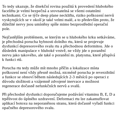
To tedy ukazuje, že disekční rovina použitá k provedení hlubokého
faceliftu je velmi bezpečná a srovnatelná se všemi ostatními
technikami. Co se týče deep plane neckliftu, riziko poškození nervů
vyskytujících se v okolí je také velmi malé, a to především proto, že
důležité nervy jsou umístěny spíše mimo bezprostřední operační
pole.
Nejčastějším problémem, se kterým se u hlubokého krku setkáváme,
je přechodná porucha hybnosti dolního rtu, která se projevuje
dysfunkcí depresorového svalu rtu a přechodnou deformitou. Jde o
důsledek manipulace v hluboké vrstvě, ne vždy jde o poranění
nervu jako takového, ale také o poranění m. platysma, které přispívá
k funkci rtů.
Porucha rtu tedy může mít mnoho příčin a lokalizace místa
poškození není vždy přesně možná, nicméně porucha je reverzibilní
a funkce se obnoví během následujících 2-3 měsíců po operaci z
důvodu složitosti a vzájemně zdvojené inervace a možnost
regenerace dočasně nefunkčních nervů a svalů.
Při přechodné dysfunkci doporučujeme podávání vitaminu B, E, D a
trpělivost do úplného uzdravení. Deformaci rtu lze zakamuflovat
aplikací botoxu na neporaněnou stranu, která dočasně vyřadí funkci
opačného depresorového svalu.