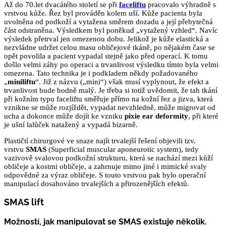
Až do 70.let dvacátého století se při
faceliftu
pracovalo výhradně s
vrstvou kůže. Řez byl prováděn kolem uší. Kůže pacienta byla
uvolněna od podkoží a vytažena směrem dozadu a její přebytečná
část odstraněna. Výsledkem byl poněkud „vytažený vzhled“. Navíc
výsledek přetrval jen omezenou dobu. Jelikož je kůže elastická a
nezvládne udržet celou masu obličejové tkáně, po nějakém čase se
opět povolila a pacient vypadal stejně jako před operací. K tomu
došlo velmi záhy po operaci a trvanlivost výsledku tímto
byla
velmi
omezena. Tato technika je i podkladem někdy požadovaného
„
miniliftu
“. Již z názvu („mini“) však musí vyplynout, že efekt a
trvanlivost bude hodně malý. Je třeba si totiž uvědomit, že tah tkání
při kožním typu faceliftu směřuje přímo na kožní řez a jizva, která
vznikne se může rozjíždět, vypadat nevzhledně, může migrovat od
ucha a dokonce může dojít ke vzniku
pixie ear deformity
, při které
je ušní lalůček natažený a vypadá bizarně.
Plastičtí chirurgové ve snaze najít trvalejší řešení objevili tzv.
vrstvu
SMAS
(Superficial muscular aponeurotic system), tedy
vazivově svalovou podkožní strukturu, která se nachází mezi kůží
obličeje a kostmi obličeje, a zahrnuje mimo jiné i mimické svaly
odpovědné za výraz obličeje. S touto vrstvou pak bylo operační
manipulací dosahováno trvalejších a přirozenějších efektů.
SMAS lift
Možností, jak manipulovat se
SMAS
existuje několik.