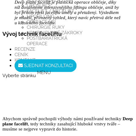
ABDOMINOPLASTIKA
Deep plane facelift je plastická operace obličeje, díky
LIPOSUKCE
níž dosáhneme intenzivnějšího liftingu obličeje, aniž by
FACELIFT / NECKLIFT
byl přitom efekt faceliftu umělý a přetažený. Výsledkem
LIPOFILLING
je mladší, přirozený vzhled, který navíc přetrvá déle než
OPERACE UŠÍ
u klasického faceliftu.
CHIRURGIE RUKY
KOMBINOVANÉ ZÁKROKY
Vývoj technik faceliftu
POSTBARIATRICKÁ
OPERACE
RECENZE
CENÍK
KONTAKT
SJEDNAT KONZULTACI
Vyberte stránku
Abychom správně pochopili výhody námi používané techniky
Deep
plane facelift
, tedy techniky zasahující hluboké vrstvy tváře –
musíme se nejprve vypravit do historie.