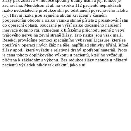
žlázy pak zůstává v hloubce spodiny dutiny ústní a její funkce je
zachována. Mendelson at al. na vzorku 112 pacientů neprokázali
riziko nedostatečné produkce slin po odstranění povrchového laloku
(1). Hlavní rizika jsou zejména akutní krvácení v časném
pooperačním období a riziko vzniku slinné píštěle z prosakování slin
do operační oblasti. Současně je vyšší riziko dočasného narušení
inervace dolního rtu, vzhledem k blízkému průchodu jedné z větví
tvářového nervu na zevní straně žlázy. Tato rizika jsou však malá.
Resekci provádíme pomocí speciálního vybavení Ligasure, které se
používá v operaci jiných žláz na těle, například slinivky břišní, štítné
žlázy apod., které vyžaduje relativně drahý spotřební materiál. Proto
je cena tohoto doplňkového výkonu u pacientů, kteří ho vyžadují,
přičtena k základnímu výkonu. Bez redukce žlázy nebude u některý
pacientů výsledek nikdy tak efektní, jako s ní.