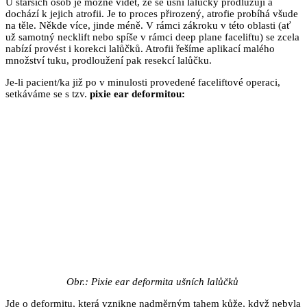
U starších osob je možné vidět, že se ušní lalůčky prodlužují a
dochází k jejich atrofii. Je to proces přirozený, atrofie probíhá všude
na těle. Někde více, jinde méně. V rámci zákroku v této oblasti (ať
už samotný necklift nebo spíše v rámci deep plane faceliftu) se zcela
nabízí provést i korekci lalůčků. Atrofii řešíme aplikací malého
množství tuku, prodloužení pak resekcí lalůčku.
Je-li pacient/ka již po v minulosti provedené faceliftové operaci,
setkáváme se s tzv.
pixie ear deformitou:
Obr.: Pixie ear deformita ušních lalůčků
Jde o deformitu, která vznikne nadměrným tahem kůže, když nebyla