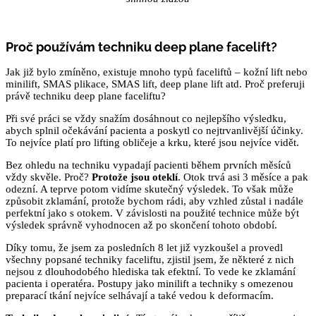
Proč používám techniku deep plane facelift?
Jak již bylo zmíněno, existuje mnoho typů faceliftů – kožní lift nebo
minilift, SMAS plikace, SMAS lift, deep plane lift atd. Proč preferuji
právě techniku ​​deep plane faceliftu?
Při své práci se vždy snažím dosáhnout co nejlepšího výsledku,
abych splnil očekávání pacienta a poskytl co nejtrvanlivější účinky.
To nejvíce platí pro lifting obličeje a krku, které jsou nejvíce vidět.
Bez ohledu na techniku vypadají
pacienti b
ěhem prvních měsíců
vždy skvěle. Proč?
Protože jsou oteklí
. Otok trvá asi 3 měsíce a pak
odezní. A teprve potom vidíme skutečný výsledek. To však může
způsobit zklamání, protože bychom rádi, aby vzhled zůstal i nadále
perfektní jako s otokem. V závislosti na použité technice může být
výsledek správně vyhodnocen až po skončení tohoto období.
Díky tomu, že jsem za posledních 8 let již vyzkoušel a provedl
všechny popsané techniky faceliftu, zjistil jsem, že některé z nich
nejsou z dlouhodobého hlediska tak efektní. To vede ke zklamání
pacienta i operatéra. Postupy jako minilift a techniky s omezenou
preparací tkání nejvíce selhávají a také vedou k deformacím.