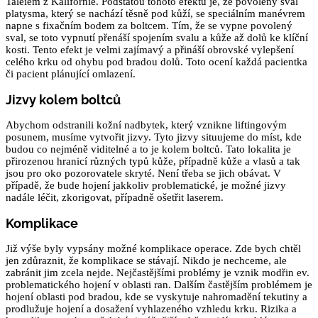
Taleiem z Kalifornie. Podstatou tohoto efektu je, že povolený sval
platysma, který se nachází těsně pod kůží, se speciálním manévrem
napne s fixačním bodem za boltcem. Tím, že se vypne povolený
sval, se toto vypnutí přenáší spojením svalu a kůže až dolů ke klíční
kosti. Tento efekt je velmi zajímavý a přináší obrovské vylepšení
celého krku od ohybu pod bradou dolů. Toto ocení každá pacientka
či pacient plánující omlazení.
Jizvy kolem boltců
Abychom odstranili kožní nadbytek, který vznikne liftingovým
posunem, musíme vytvořit jizvy. Tyto jizvy situujeme do míst, kde
budou co nejméně viditelné a to je kolem boltců. Tato lokalita je
přirozenou hranicí různých typů kůže, případně kůže a vlasů a tak
jsou pro oko pozorovatele skryté. Není třeba se jich obávat. V
případě, že bude hojení jakkoliv problematické, je možné jizvy
nadále léčit, zkorigovat, případně ošetřit laserem.
Komplikace
Již výše byly vypsány možné komplikace operace. Zde bych chtěl
jen zdůraznit, že komplikace se stávají. Nikdo je nechceme, ale
zabránit jim zcela nejde. Nejčastějšími problémy je vznik modřin ev.
problematického hojení v oblasti ran. Dalším častějším problémem je
hojení oblasti pod bradou, kde se vyskytuje nahromadění tekutiny a
prodlužuje hojení a dosažení vyhlazeného vzhledu krku. Rizika a