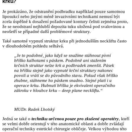
krku
?
Je prokázáno, že odstranění podbradku například pouze samotnou
liposukcí nebo jinými méně invazivními technikami nemusí být
zcela úspěšné k dosažení požadované kontury čelisti zejména proto,
že se neodstraní nejhlubší depozita tuku uložená pod svalovinou a
neošetří se případné další problémové struktury.
Také samotné vypnutí struktur krku při jednodušším neckliftu často
v dlouhodobém pohledu selhává.
„Je to podobné, jako když se snažíme stáhnout pivní
bříško kalhotami s páskem. Podobně ani stažením
krčních struktur nelze krk a podbradek zmenšit. Pásek
na bříšku stejně jako vypnuté krční struktury nakonec
povolí a vrátí se do původního stavu. Pokud však bříško
zhubne, stáhneme ho páskem snadno. Stejné platí i u
operace krku. Hubnutí bříška je ekvivalent operačního
zákroku v hloubce krku – deep plane neckliftu.“
MUDr. Radek Lhotský
Jedná se také o
techniku určenou pouze pro zkušené operatéry
, kteří
se velmi dobře orientují v této anatomické oblasti a dobře zvládají
operační techniky estetické chirurgie obličeje. Velkou výhodou této