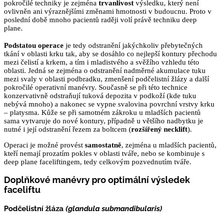
pokročilé techniky je zejména
trvanlivost
výsledku, který není
ovlivněn ani výraznějšími změnami hmotnosti v budoucnu. Proto v
poslední době mnoho pacientů raději volí právě techniku deep
plane.
Podstatou operace
je tedy odstranění jakýchkoliv přebytečných
tkání v oblasti krku tak, aby se dosáhlo co nejlepší kontury přechodu
mezi čelistí a krkem, a tím i mladistvého a svěžího vzhledu této
oblasti. Jedná se zejména o odstranění nadměrné akumulace tuku
mezi svaly v oblasti podbradku, zmenšení podčelistní žlázy a další
pokročilé operativní manévry. Současně se při této technice
konzervativně odstraňují tuková depozita v podkoží (kde tuku
nebývá mnoho) a nakonec se vypne svalovina povrchní vrstvy krku
– platysma. Kůže se při samotném zákroku u mladších pacientů
sama vytvaruje do nové kontury, případně u většího nadbytku je
nutné i její odstranění řezem za boltcem (
rozšířený necklift
).
Operaci je možné provést
samostatně
, zejména u mladších pacientů,
kteří nemají prozatím pokles v oblasti tváře, nebo se kombinuje s
deep plane faceliftingem, tedy celkovým pozvednutím tváře.
Doplňkové manévry pro optimální výsledek
faceliftu
Podčelistní žláza
(glandula submandibularis)