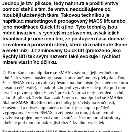
Jednou je tzv. plikace, tedy nahrnutí a prošití vrstvy
pomocí stehů s tím, že vrstvu neoddělujeme od
hlouběji uložených tkání. Takovou technikou je
například marketingově propagovaný
MACS lift
anebo
jeho modifikace
Quick lift
a jiné. Tyto techniky jsou
méně invazivní, s rychlejším zotavením, avšak jejich
trvanlivost je omezena tím, že postupem času dochází
k uvolnění a proříznutí stehů, které drží nahrnuté tkáně
a efekt mizí. Již zmiňovaný Quick lift (přeloženo jako
Rychlý lift) tak svým názvem také evokuje i rychlost
mizení vlastního účinku.
Další možností manipulace se SMAS vrstvou je její uvolnění od
hlubších vrstev a následný posun s odstraněním ev. přebytku. Tím,
že se SMAS vrstva uvolní a přesune na jiné místo (ve směru vektoru
posunu celé tváře), se pak při zhojení vytvoří v celé ploše pod ním
trvalé a pevné spojení v nové pozici. Nehrozí tedy povolení stehů,
jako při plikaci. Technikám založeným na manipulaci se SMASem
říkáme
SMAS lift
. Efekt této techniky je závislý na zručnosti,
zkušenosti a odvaze operatéra, nakolik je schopen pečlivě
vypreparovat vrstvu SMAS, a zejména na tom, jak se uvolní
vazivová spojení mez vrstvami a současně se neporaní struktury
uložené pod ním. To pak zajistí různě kvalitní výsledek.