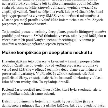
nenaruší prokrvení kůže a její kvalita a napnutím pod ní ležícího
svalu platysma se kůže zároveň vyhlazuje, vypíná a výrazně se
zlepší její vzhled. Totéž se děje i na tváři, kde je většina kůže, která
byla vypreparována z vrstvy SMAS, ve skutečnosti odstraněna a
zůstane jen malý proužek volné kůže kolem ucha a za ním. Zbytek
preparace je v hluboké vrstvě.
To je možné pouze u techniky deep plane, protože liftingový manévr
probíhá pod vrstvou SMAS (hluboká vrstva), nikoliv pod kůží jako u
všech ostatních používaných technik faceliftingu – v tomto je
unikátní a dosahuje výrazně lepších výsledků.
Možné komplikace při deep plane neckliftu
Hlavním rizikem této operace je krvácení v časném pooperačním
období. Častěji se objevuje, pokud většina preparace probíhá ve
vrstvě pod kůží (ne v případě techniky deep plane a zejména u její
prezervační varianty). V případě, že zákrok zahrnuje ošetření
podčelistní žlázy, existuje malé riziko hromadění tekutiny v oblasti
krku během tvorby slin. To vyžaduje drenáž.
Pacienti často pociťují necitlivost kůže, která byla zvednuta, ale to
po několika měsících samo odezní.
Dalším problémem je hojení ran, vznik hypertrofické jizvy a
dehiscence a migrace jizev a ušního lalůčku, jak bylo uvedeno výše.