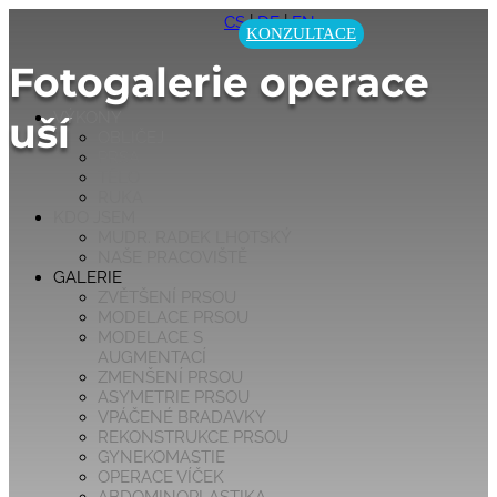
CS
|
DE
|
EN
KONZULTACE
Fotogalerie operace
VÝKONY
uší​
OBLIČEJ
PRSA
TĚLO
RUKA
KDO JSEM
MUDR. RADEK LHOTSKÝ
NAŠE PRACOVIŠTĚ
GALERIE
ZVĚTŠENÍ PRSOU
MODELACE PRSOU
MODELACE S
AUGMENTACÍ
ZMENŠENÍ PRSOU
ASYMETRIE PRSOU
VPÁČENÉ BRADAVKY
REKONSTRUKCE PRSOU
GYNEKOMASTIE
OPERACE VÍČEK