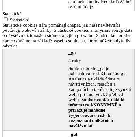
souborů cookie. Neukládá žádné
osobní údaje.
Statistické
Statistické
Statistické cookies nám pomáhají chápat, jak naši návštěvníci
používají webové stránky. Statistické cookies anonymně sbírají data
o návštěvnících našich stránek a jejich po webu. Statistické cookies
zpracováváme na základě Vašeho souhlasu, který můžete kdykoliv
odvolat.
_ga
2 roky
Soubor cookie _ga je
nainstalovaný službou Google
Analytics a ukládá údaje o
návštěvnících, relacích a
kampaních a také sleduje využití
webu pro analytický přehled
webu.
Soubor cookie ukládá
informace ANONYMNĚ a
přiřazuje náhodně
vygenerované číslo k
rozpoznání unikátních
návštěvníků.
_gat