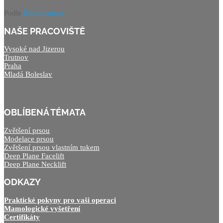
Podle
Estheticon.cz
NAŠE PRACOVIŠTĚ
Vysoké nad Jizerou
Trutnov
Praha
Mladá Boleslav
OBLÍBENÁ TÉMATA
Zvětšení prsou
Modelace prsou
Zvětšení prsou vlastním tukem
Deep Plane Facelift
Deep Plane Necklift
ODKAZY
Praktické pokyny pro vaši operaci
Mamologické vyšetření
Certifikáty