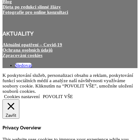
Blog
Dieta po redukci slinné žlázy
Fotografie pro online konzultaci
AKTUALITY
Aktuální opatření – Covid-19
Ochrana osobních údajů
Zpracování cookies
Sledovat
K poskytování služeb, personalizaci obsahu a reklam, poskytování
funkcí sociálních médií a analýze naší návštěvnosti využíváme
soubory cookie. Kliknutím na “POVOLIT VŠE”, umožníte uložení
souborů cookies.
Cookies nastavení
POVOLIT VŠE
Zavřít
Privacy Overview
This website uses cookies to improve your experience while you