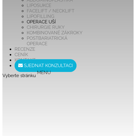
ABDOMINOPLASTIKA
LIPOSUKCE
FACELIFT / NECKLIFT
LIPOFILLING
OPERACE UŠÍ
CHIRURGIE RUKY
KOMBINOVANÉ ZÁKROKY
POSTBARIATRICKÁ
OPERACE
RECENZE
CENÍK
KONTAKT
SJEDNAT KONZULTACI
Vyberte stránku