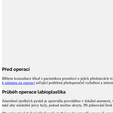
Před operací
Během konzultace lékař s pacientkou promluví o jejích představách tv
k nástupu na operaci
určující potřebná předoperační vyšetření a info
Průběh operace labioplastika
Zmenšení stydkých pysků je zpravidla prováděno v lokální anestezii, 
také aby následné jizvy byly, pokud možno skryty. Při plánování řezů