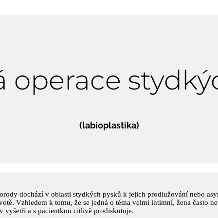
á operace stydk
(labioplastika)
rody dochází v oblasti stydkých pysků k jejich prodlužování nebo asym
ivotě. Vzhledem k tomu, že se jedná o téma velmi intimní, žena často 
 vyšetří a s pacientkou citlivě prodiskutuje.