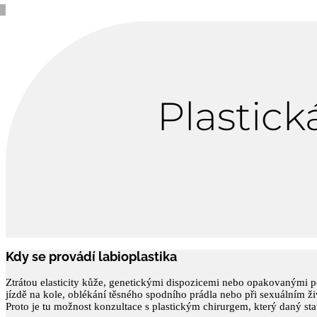
Plastick
Kdy se provádí labioplastika
Ztrátou elasticity kůže, genetickými dispozicemi nebo opakovanými po
jízdě na kole, oblékání těsného spodního prádla nebo při sexuálním ž
Proto je tu možnost konzultace s plastickým chirurgem, který daný stav