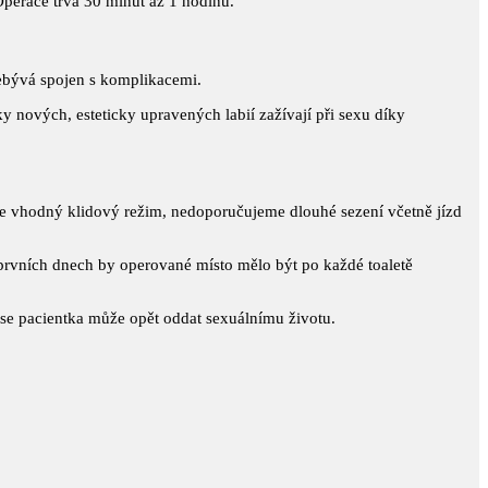
Operace trvá 30 minut až 1 hodinu.
ebývá spojen s komplikacemi.
ky nových, esteticky upravených labií zažívají při sexu díky
Je vhodný klidový režim, nedoporučujeme dlouhé sezení včetně jízd
rvních dnech by operované místo mělo být po každé toaletě
 se pacientka může opět oddat sexuálnímu životu.