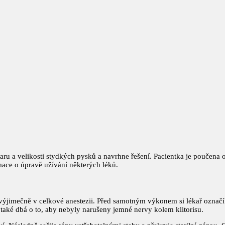
aru a velikosti stydkých pysků a navrhne řešení. Pacientka je poučena
rmace o úpravě užívání některých léků.
výjimečně v celkové anestezii. Před samotným výkonem si lékař označí 
 také dbá o to, aby nebyly narušeny jemné nervy kolem klitorisu.