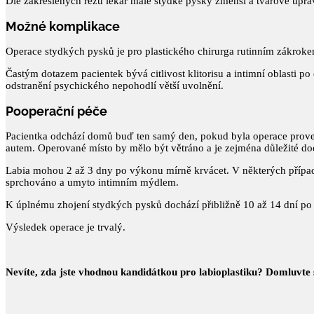
Dle zakreslených řezů lékař malé stydké pysky zmenší a tvarově upraví
Možné komplikace
Operace stydkých pysků je pro plastického chirurga rutinním zákrok
Častým dotazem pacientek bývá citlivost klitorisu a intimní oblasti po
odstranění psychického nepohodlí větší uvolnění.
Pooperační péče
Pacientka odchází domů buď ten samý den, pokud byla operace provede
autem. Operované místo by mělo být větráno a je zejména důležité d
Labia mohou 2 až 3 dny po výkonu mírně krvácet. V některých přípa
sprchováno a umyto intimním mýdlem.
K úplnému zhojení stydkých pysků dochází přibližně 10 až 14 dní po z
Výsledek operace je trvalý.
Nevíte, zda jste vhodnou kandidátkou pro labioplastiku? Domluvte s