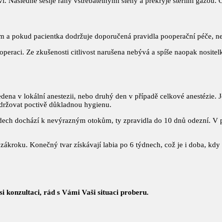
. Následně sešije rány vstřebatelnými stehy a překryje sterilní gázou. 
em a pokud pacientka dodržuje doporučená pravidla pooperační péče, n
 operaci. Ze zkušenosti citlivost narušena nebývá a spíše naopak nositel
na v lokální anestezii, nebo druhý den v případě celkové anestézie. 
održovat poctivě důkladnou hygienu.
dech dochází k nevýrazným otokům, ty zpravidla do 10 dnů odezní. V p
ákroku. Konečný tvar získávají labia po 6 týdnech, což je i doba, kdy
i konzultaci, rád s Vámi Vaši situaci proberu.