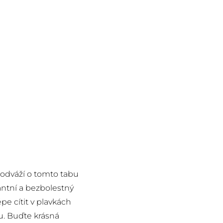
neodváží o tomto tabu
antní a bezbolestný
pe cítit v plavkách
u. Buďte krásná