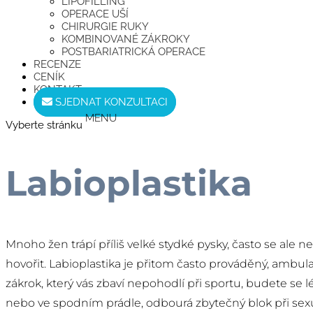
LIPOFILLING
OPERACE UŠÍ
CHIRURGIE RUKY
KOMBINOVANÉ ZÁKROKY
POSTBARIATRICKÁ OPERACE
RECENZE
CENÍK
KONTAKT
SJEDNAT KONZULTACI
Vyberte stránku
Labioplastika
Mnoho žen trápí příliš velké stydké pysky, často se ale 
hovořit. Labioplastika je přitom často prováděný, ambul
zákrok, který vás zbaví nepohodlí při sportu, budete se lé
nebo ve spodním prádle, odbourá zbytečný blok při sex