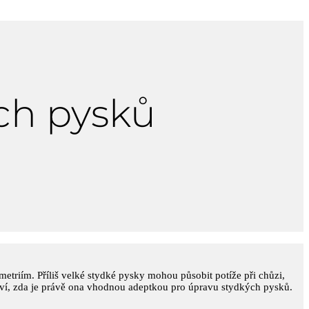
ých pysků
etriím. Příliš velké stydké pysky mohou působit potíže při chůzi,
neví, zda je právě ona vhodnou adeptkou pro úpravu stydkých pysků.