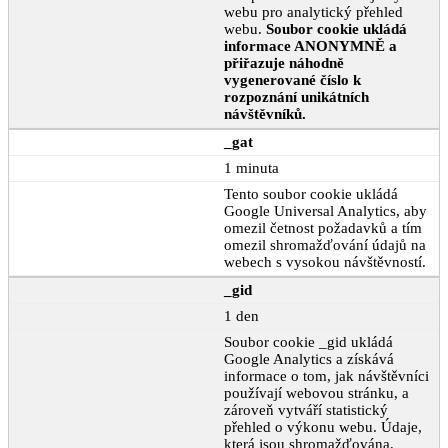
webu pro analytický přehled
webu.
Soubor cookie ukládá
informace ANONYMNĚ a
přiřazuje náhodně
vygenerované číslo k
rozpoznání unikátních
návštěvníků.
_gat
1 minuta
Tento soubor cookie ukládá
Google Universal Analytics, aby
omezil četnost požadavků a tím
omezil shromažďování údajů na
webech s vysokou návštěvností.
_gid
1 den
Soubor cookie _gid ukládá
Google Analytics a získává
informace o tom, jak návštěvníci
používají webovou stránku, a
zároveň vytváří statistický
přehled o výkonu webu. Údaje,
která jsou shromažďována,