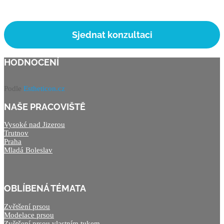
Sjednat konzultaci
HODNOCENÍ
Podle
Estheticon.cz
NAŠE PRACOVIŠTĚ
Vysoké nad Jizerou
Trutnov
Praha
Mladá Boleslav
OBLÍBENÁ TÉMATA
Zvětšení prsou
Modelace prsou
Zvětšení prsou vlastním tukem