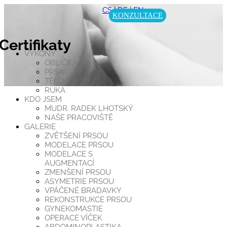
CS
|
DE
|
EN
KONZULTACE
Certifikaty
VÝKONY
OBLIČEJ
PRSA
TĚLO
RUKA
KDO JSEM
MUDR. RADEK LHOTSKÝ
NAŠE PRACOVIŠTĚ
GALERIE
ZVĚTŠENÍ PRSOU
MODELACE PRSOU
MODELACE S
AUGMENTACÍ
ZMENŠENÍ PRSOU
ASYMETRIE PRSOU
VPÁČENÉ BRADAVKY
REKONSTRUKCE PRSOU
GYNEKOMASTIE
OPERACE VÍČEK