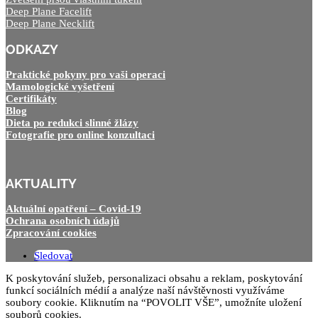
Deep Plane Facelift
Deep Plane Necklift
ODKAZY
Praktické pokyny pro vaši operaci
Mamologické vyšetření
Certifikáty
Blog
Dieta po redukci slinné žlázy
Fotografie pro online konzultaci
AKTUALITY
Aktuální opatření – Covid-19
Ochrana osobních údajů
Zpracování cookies
Sledovat
K poskytování služeb, personalizaci obsahu a reklam, poskytování
funkcí sociálních médií a analýze naší návštěvnosti využíváme
soubory cookie. Kliknutím na “POVOLIT VŠE”, umožníte uložení
souborů cookies.